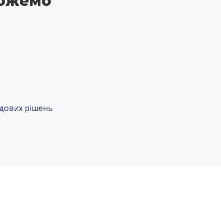
можемо
удових рішень