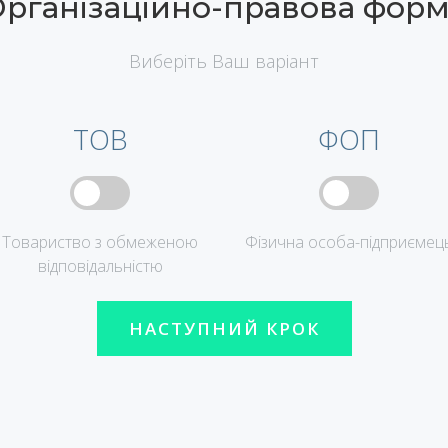
рганізаційно-правова фор
Виберіть Ваш варіант
ТОВ
ФОП
Товариство з обмеженою
Фізична особа-підприємец
відповідальністю
НАСТУПНИЙ КРОК