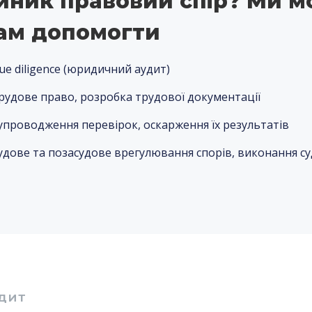
иник правовий спір? Ми 
ам допомогти
ue diligence (юридичний аудит)
рудове право, розробка трудової документації
упроводження перевірок, оскарження їх результатів
удове та позасудове врегулювання спорів, виконання с
ДИТ