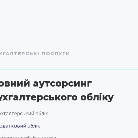
ХГАЛТЕРСЬКІ ПОСЛУГИ
овний аутсорсинг
ухгалтерського обліку
ухгалтерський облік
одатковий облік
утсорсинг обліку кадрів