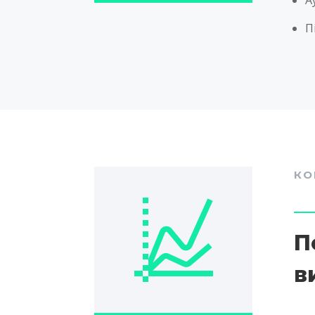
П
КО
П
в