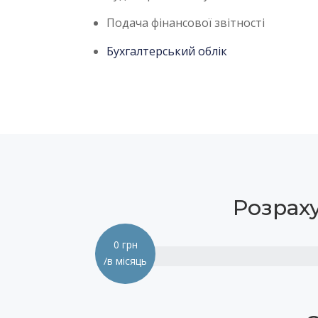
Подача фінансової звітності
Бухгалтерський облік
Розраху
0
грн
/в місяць