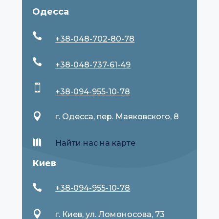
Одесса

+38-048-702-80-78

+38-048-737-61-49

+38-094-955-10-78

г. Одесса, пер. Маяковского, 8

Найти нас на карте
Киев

+38-094-955-10-78

г. Киев, ул. Ломоносова, 73